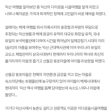
익산 여행을 알아보던 중 익산의 다이로움 시골여행을 알게 되었고
너무나 혜자로운 가격과 파격적인 정책에 고민없이 바로 예약을 하였다.
설레이는 백제 여행을 와서 미륵사지의 웅장함과 무왕의 무덤으로
추정되는 믹산쌍릉과 백제 왕궁리 유적의 대규모 화장실 유적, 국내
유일의 보석박물관에 더하여 시간을 뛰어넘어 일제강점기 시대의 이리
(솜리)의 아픔을 보여주는 익산 근대역사관에 이어 우리나라 유일의
교도소 체험관까지 삼국시대부터 현재까지 우리나라의 역사와 최신의
볼거리까지 마음껏 즐기고 산들강 웅포마을에 아이들과 방문을 하였다.
산들강 웅포마을은 천혜의 자연환경 금강을 끼고 있는 마을로
숙소마당에는 트램플린에 농구장까지 있어 아이들이 백제시대에서
현대까지 익산 역사 여행을 듬뿍 담아왔는데 숙소도 너무나 마음에
들었다...
거기다 익산시에서 농촌도 살리고 관광객도 이로운 이다로움시골여행을