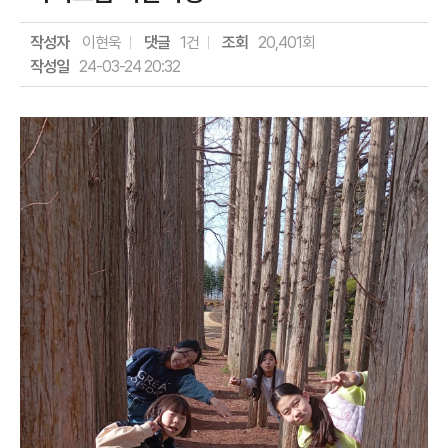
작성자
이현욱
댓글
1건
조회
20,401회
작성일
24-03-24 20:32