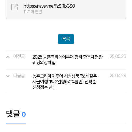
https://naver.me/FzSRbGS0
1171회 연결
목록
이전글
25.05.26
2025 농촌크리에이투어 함라 한옥체험관
웨딩의상체험
다음글
25.04.29
농촌크리에이투어 시범상품 "보석같은
시골여행"1박2일형(50%할인) 선착순
신청접수 안내
댓글
0