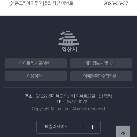
한옥체험관 웨딩의상체험
[농촌크리에이투어] 5월 리뷰 이벤트
2025-05-07
다이로움 시골여행
개인정보처리방침
이용약관
이메일무단수집거부
주소
54622 전라북도 익산시 인북로32길 1 (남중동)
TEL
1577-0072
Copyright ©
isft.kr
All rights reserved.
패밀리사이트