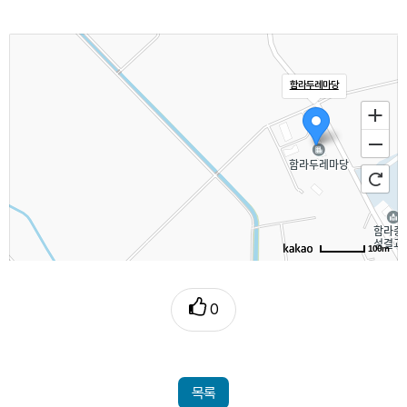
함라두레마당
100m
0
목록