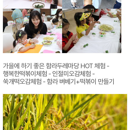
가을에 하기 좋은 함라두레마당 HOT 체험
-
행복한떡볶이체험
- 인절미오감체험
-
쑥개떡오감체험
- 함라 벼베기+떡볶이 만들기