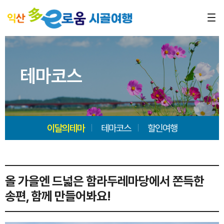
테마코스
이달의테마
테마코스
할인여행
올 가을엔 드넓은 함라두레마당에서 쫀득한
송편, 함께 만들어봐요!