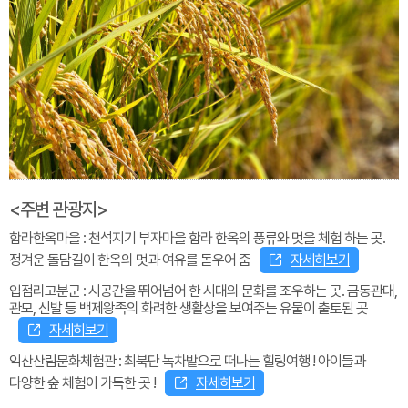
<주변 관광지>
함라한옥마을 : 천석지기 부자마을 함라 한옥의 풍류와 멋을 체험 하는 곳.
정겨운 돌담길이 한옥의 멋과 여유를 돋우어 줌
자세히보기
입점리고분군 : 시공간을 뛰어넘어 한 시대의 문화를 조우하는 곳. 금동관대,
관모, 신발 등 백제왕족의 화려한 생활상을 보여주는 유물이 출토된 곳
자세히보기
익산산림문화체험관 : 최북단 녹차밭으로 떠나는 힐링여행 ! 아이들과
다양한 숲 체험이 가득한 곳 !
자세히보기