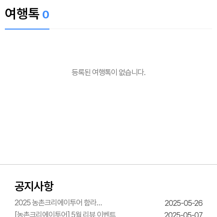
여행톡
0
등록된 여행톡이 없습니다.
공지사항
2025 농촌크리에이투어 함라
2025-05-26
한옥체험관 웨딩의상체험
[농촌크리에이투어] 5월 리뷰 이벤트
2025-05-07