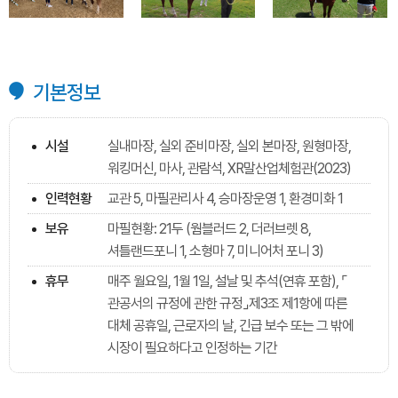
기본정보
시설
실내마장, 실외 준비마장, 실외 본마장, 원형마장,
워킹머신, 마사, 관람석, XR말산업체험관(2023)
인력현황
교관 5, 마필관리사 4, 승마장운영 1, 환경미화 1
보유
마필현황: 21두 (웜블러드 2, 더러브렛 8,
셔틀랜드포니 1, 소형마 7, 미니어처 포니 3)
휴무
매주 월요일, 1월 1일, 설날 및 추석(연휴 포함), ⌜
관공서의 규정에 관한 규정⌟제3조 제1항에 따른
대체 공휴일, 근로자의 날, 긴급 보수 또는 그 밖에
시장이 필요하다고 인정하는 기간