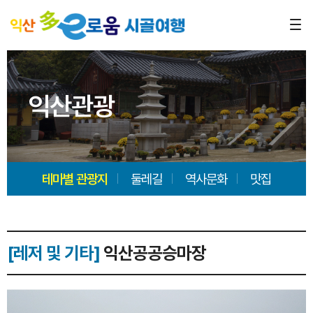
익산관광
테마별 관광지
둘레길
역사문화
맛집
[레저 및 기타]
익산공공승마장