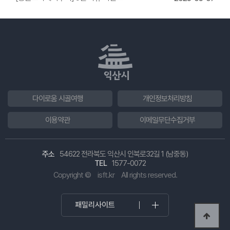
다이로움 시골여행
개인정보처리방침
이용약관
이메일무단수집거부
주소
54622 전라북도 익산시 인북로32길 1 (남중동)
TEL
1577-0072
Copyright ©
isft.kr
All rights reserved.
패밀리사이트