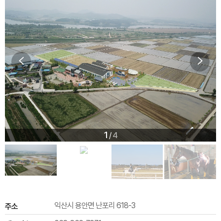
1
4
/
익산시 용안면 난포리 618-3
주소