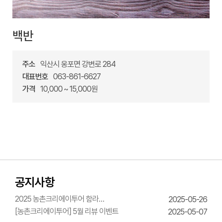
백반
주소
익산시 웅포면 강변로 284
대표번호
063-861-6627
가격
10,000 ~ 15,000원
공지사항
2025 농촌크리에이투어 함라
2025-05-26
한옥체험관 웨딩의상체험
[농촌크리에이투어] 5월 리뷰 이벤트
2025-05-07