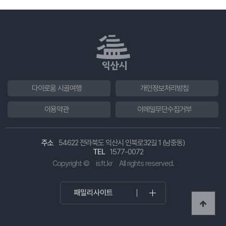
다이로움 시골여행
개인정보처리방침
이용약관
이메일무단수집거부
주소
54622 전라북도 익산시 인북로32길 1 (남중동)
TEL
1577-0072
Copyright ©
isft.kr
All rights reserved.
패밀리사이트