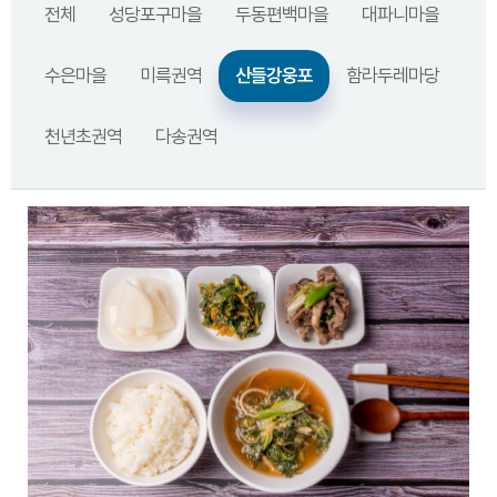
전체
성당포구마을
두동편백마을
대파니마을
수은마을
미륵권역
산들강웅포
함라두레마당
천년초권역
다송권역