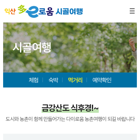
시골여행
체험
숙박
먹거리
예약확인
금강산도 식후경!~
도시와 농촌이 함께 만들어가는 다이로움 농촌여행이 되길 바랍니다