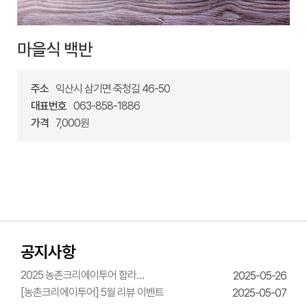
마을식 백반
주소
익산시 삼기면 죽청길 46-50
대표번호
063-858-1886
가격
7,000원
공지사항
2025 농촌크리에이투어 함라
2025-05-26
한옥체험관 웨딩의상체험
[농촌크리에이투어] 5월 리뷰 이벤트
2025-05-07