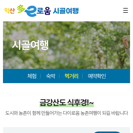
시골여행
체험
숙박
먹거리
예약확인
금강산도 식후경!~
도시와 농촌이 함께 만들어가는 다이로움 농촌여행이 되길 바랍니다