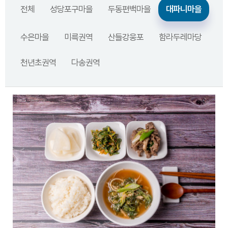
전체
성당포구마을
두동편백마을
대파니마을
수은마을
미륵권역
산들강웅포
함라두레마당
천년초권역
다송권역