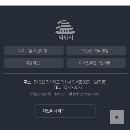
다이로움 시골여행
개인정보처리방침
이용약관
이메일무단수집거부
주소
54622 전라북도 익산시 인북로32길 1 (남중동)
TEL
1577-0072
Copyright ©
isft.kr
All rights reserved.
패밀리사이트