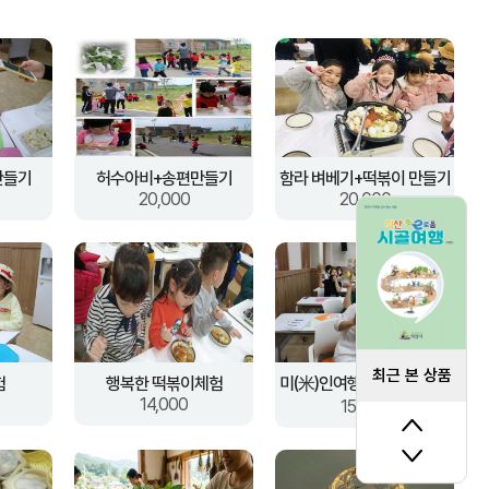
만들기
허수아비+송편만들기
함라 벼베기+떡볶이 만들기
20,000
20,000
최근 본 상품
험
행복한 떡볶이체험
미(米)인여행 한지등만들기
14,000
15,000