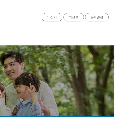
익산시
익산몰
문화관광