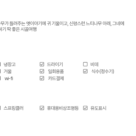
나무가 들려주는 옛이야기에 귀 기울이고, 신령스런 느티나무 아래, 그네에
하기 딱 좋은 시골여행
냉장고
드라이기
비데
거울
일회용품
식수(정수기)
wi-fi
카드결제
스프링클러
휴대용비상조명등
유도표시