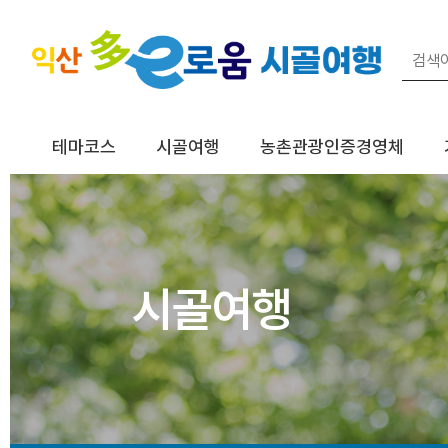
테마코스
시골여행
농촌관광인증경영체
시골여행