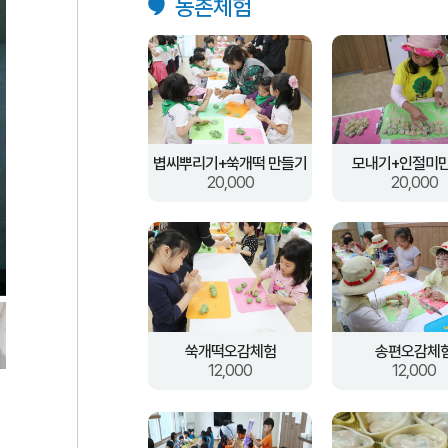
농촌체험
볍씨뿌리기+쑥개떡 만들기
모내기+인절미
20,000
20,000
쑥개떡오감체험
송편오감체
12,000
12,000