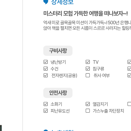
상세정보
미스터리 모험 가득한 여행을 떠나보자~!
억새 미로 골목골목 미션이 가득가득~! 500년 은행
앉아 책을 펼치면 모든 시름이 스르르 사라지는 힐링
구비사항
냉난방기
TV
수건
침구류
전자렌지(공용)
취사 여부
안전사항
소화기
열감지기
피난유도선
가스누출 차단장치