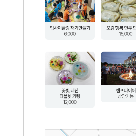
업사이클링 재기만들기
오감 행복 만두 
6,000
15,000
꽃빛 레진
캠프파이어
타블렛 키링
상담가능
12,000