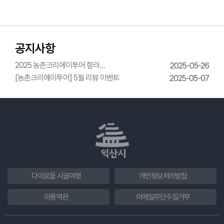
공지사항
2025 농촌크리에이투어 함라
2025-05-26
한옥체험관 웨딩의상체험
[농촌크리에이투어] 5월 리뷰 이벤트
2025-05-07
다이로움 시골여행
개인정보처리방침
이용약관
이메일무단수집거부