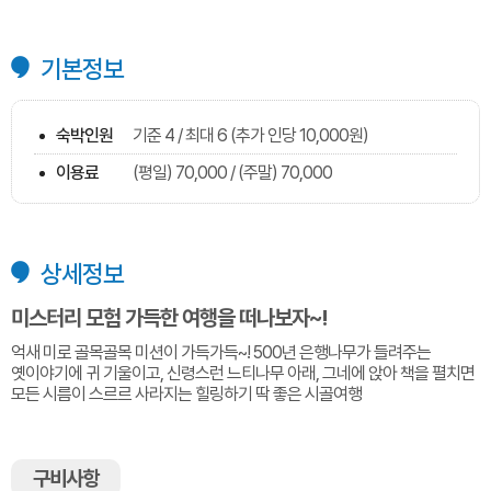
기본정보
숙박인원
기준 4 / 최대 6 (추가 인당 10,000원)
이용료
(평일) 70,000 / (주말) 70,000
상세정보
미스터리 모험 가득한 여행을 떠나보자~!
억새 미로 골목골목 미션이 가득가득~! 500년 은행나무가 들려주는
옛이야기에 귀 기울이고, 신령스런 느티나무 아래, 그네에 앉아 책을 펼치면
모든 시름이 스르르 사라지는 힐링하기 딱 좋은 시골여행
구비사항