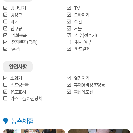
냉난방기
TV
냉장고
드라이기
비데
수건
침구류
거울
일회용품
식수(정수기)
전자렌지(공용)
취사 여부
wi-fi
카드결제
안전사항
소화기
열감지기
스프링클러
휴대용비상조명등
유도표시
피난유도선
가스누출 차단장치
농촌체험