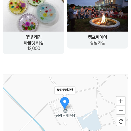
꽃빛 레진
캠프파이어
타블렛 키링
상담가능
12,000
함라두레마당