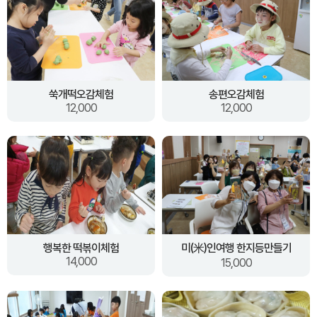
쑥개떡오감체험
송편오감체험
12,000
12,000
행복한 떡볶이체험
미(米)인여행 한지등만들기
14,000
15,000