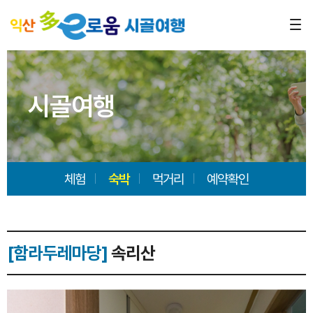
시골여행
체험
숙박
먹거리
예약확인
[함라두레마당]
속리산