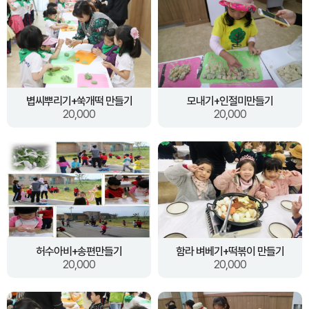
볍씨뿌리기+쑥개떡 만들기
모내기+인절미만들기
20,000
20,000
허수아비+송편만들기
함라 벼베기+떡볶이 만들기
20,000
20,000