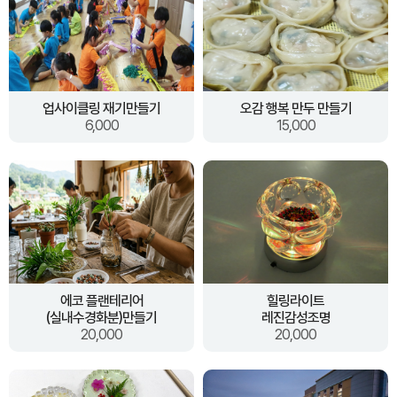
업사이클링 재기만들기
오감 행복 만두 만들기
6,000
15,000
에코 플랜테리어
힐링라이트
(실내수경화분)만들기
레진감성조명
20,000
20,000