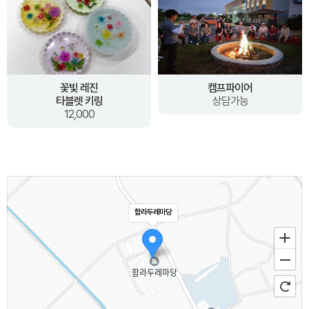
꽃빛 레진
캠프파이어
타블렛 키링
상담가능
12,000
함라두레마당