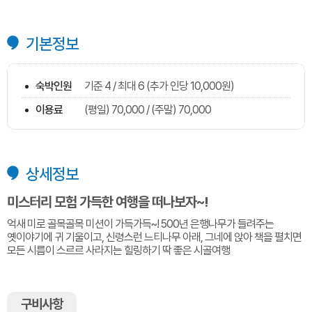
기본정보
숙박인원
기준 4 / 최대 6 (추가 인당 10,000원)
이용료
(평일) 70,000 / (주말) 70,000
상세정보
미스터리 모험 가득한 여행을 떠나보자~!
억새 미로 골목골목 미션이 가득가득~! 500년 은행나무가 들려주는
옛이야기에 귀 기울이고, 신령스런 느티나무 아래, 그네에 앉아 책을 펼치면
모든 시름이 스르르 사라지는 힐링하기 딱 좋은 시골여행
구비사항