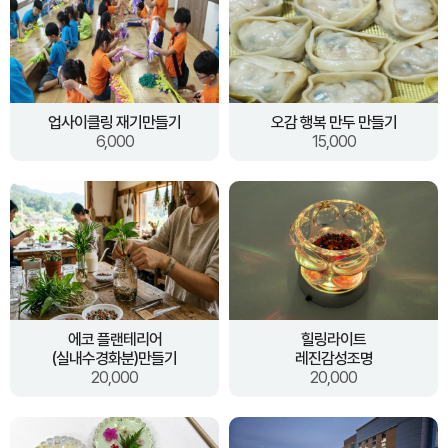
업사이클링 재기만들기
오감 행복 만두 만들기
6,000
15,000
에코 플랜테리어
힐링라이트
(실내수경화분)만들기
레진감성조명
20,000
20,000