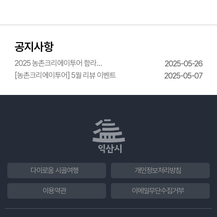
공지사항
2025 농촌크리에이투어 함라
2025-05-26
한옥체험관 웨딩의상체험
[농촌크리에이투어] 5월 리뷰 이벤트
2025-05-07
다이로움 시골여행
개인정보처리방침
이용약관
이메일무단수집거부