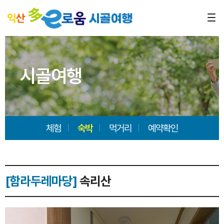
시골여행
체험
숙박
먹거리
예약확인
[함라두레마당]
속리산