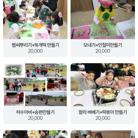
볍씨뿌리기+쑥개떡 만들기
모내기+인절미만들기
20,000
20,000
허수아비+송편만들기
함라 벼베기+떡볶이 만들기
20,000
20,000