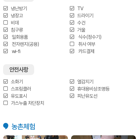
냉난방기
TV
냉장고
드라이기
비데
수건
침구류
거울
일회용품
식수(정수기)
전자렌지(공용)
취사 여부
wi-fi
카드결제
안전사항
소화기
열감지기
스프링클러
휴대용비상조명등
유도표시
피난유도선
가스누출 차단장치
농촌체험