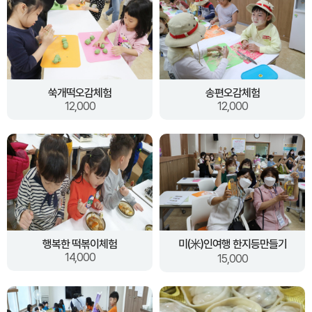
쑥개떡오감체험
송편오감체험
12,000
12,000
행복한 떡볶이체험
미(米)인여행 한지등만들기
14,000
15,000