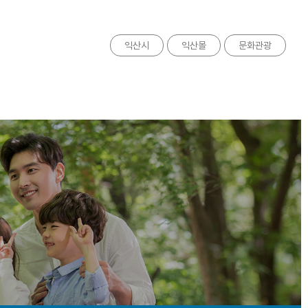
익산시
익산몰
문화관광