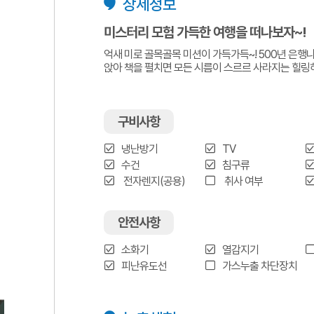
상세정보
미스터리 모험 가득한 여행을 떠나보자~!
억새 미로 골목골목 미션이 가득가득~! 500년 은행
앉아 책을 펼치면 모든 시름이 스르르 사라지는 힐링
구비사항
냉난방기
TV
수건
침구류
전자렌지(공용)
취사 여부
안전사항
소화기
열감지기
피난유도선
가스누출 차단장치