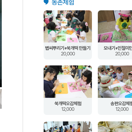
농촌체험
볍씨뿌리기+쑥개떡 만들기
모내기+인절미
20,000
20,000
쑥개떡오감체험
송편오감체
12,000
12,000