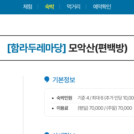
체험
숙박
먹거리
예약확인
[함라두레마당]
모악산(편백방)
기본정보
숙박인원
기준 4 / 최대 6 (추가 인당 10,0
이용료
(평일) 70,000 / (주말) 70,000