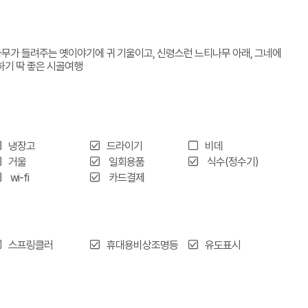
나무가 들려주는 옛이야기에 귀 기울이고, 신령스런 느티나무 아래, 그네에
하기 딱 좋은 시골여행
냉장고
드라이기
비데
거울
일회용품
식수(정수기)
wi-fi
카드결제
스프링클러
휴대용비상조명등
유도표시