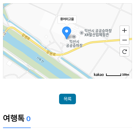
용머리고을
100m
목록
여행톡
0