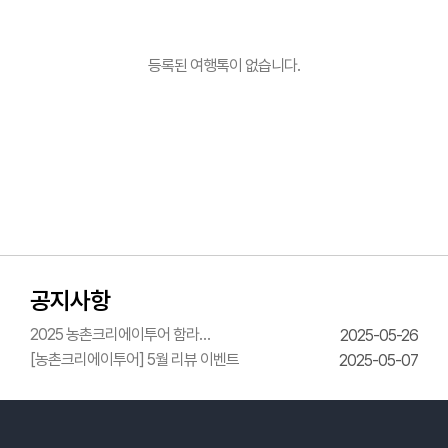
등록된 여행톡이 없습니다.
공지사항
2025 농촌크리에이투어 함라
2025-05-26
한옥체험관 웨딩의상체험
[농촌크리에이투어] 5월 리뷰 이벤트
2025-05-07