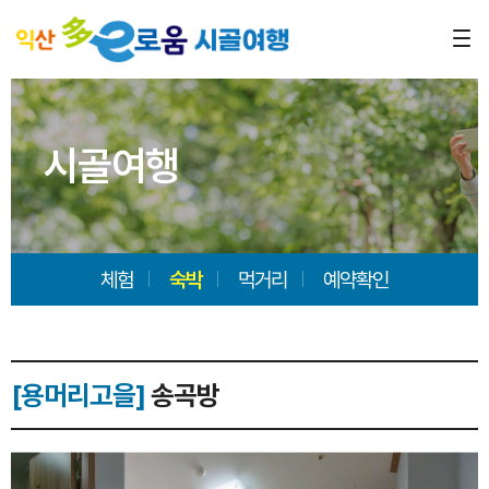
시골여행
체험
숙박
먹거리
예약확인
[용머리고을]
송곡방