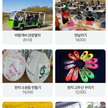
바람개비 관광열차
연날리기
준비중
14,000
한지 소원등 만들기
한지 고무신 꾸미기
14,000
12,000