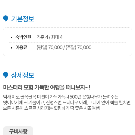
기본정보
숙박인원
기준 4 / 최대 4
이용료
(평일) 70,000 / (주말) 70,000
상세정보
미스터리 모험 가득한 여행을 떠나보자~!
억새 미로 골목골목 미션이 가득가득~! 500년 은행나무가 들려주는
옛이야기에 귀 기울이고, 신령스런 느티나무 아래, 그네에 앉아 책을 펼치면
모든 시름이 스르르 사라지는 힐링하기 딱 좋은 시골여행
구비사항