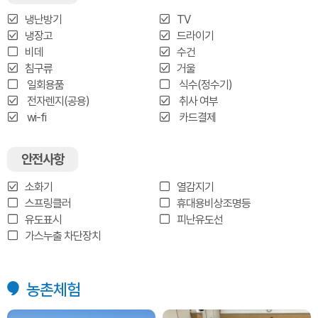
냉난방기
TV
냉장고
드라이기
비데
수건
침구류
거울
일회용품
식수(정수기)
전자렌지(공용)
취사 여부
wi-fi
카드결제
안전사항
소화기
열감지기
스프링클러
휴대용비상조명등
유도표시
피난유도선
가스누출 차단장치
농촌체험