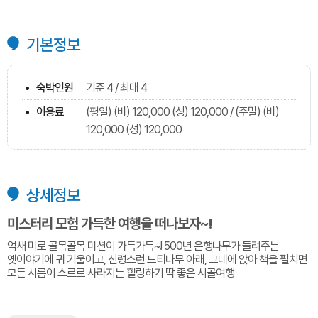
기본정보
숙박인원
기준 4 / 최대 4
이용료
(평일) (비) 120,000 (성) 120,000 / (주말) (비)
120,000 (성) 120,000
상세정보
미스터리 모험 가득한 여행을 떠나보자~!
억새 미로 골목골목 미션이 가득가득~! 500년 은행나무가 들려주는
옛이야기에 귀 기울이고, 신령스런 느티나무 아래, 그네에 앉아 책을 펼치면
모든 시름이 스르르 사라지는 힐링하기 딱 좋은 시골여행