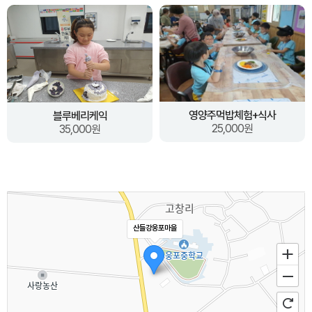
영양주먹밥체험+식사
블루베리케익
25,000원
35,000원
산들강웅포마을