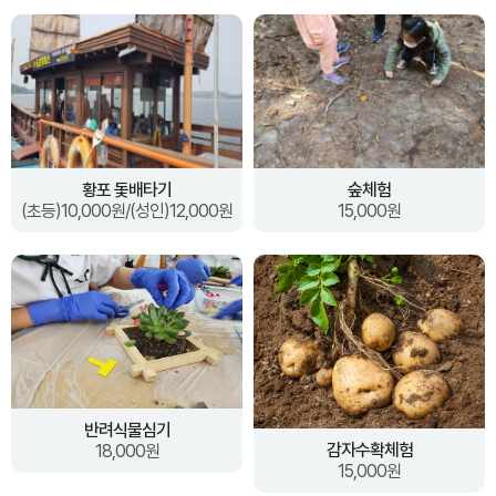
황포 돛배타기
숲체험
(초등)10,000원/(성인)12,000원
15,000원
반려식물심기
감자수확체험
18,000원
15,000원