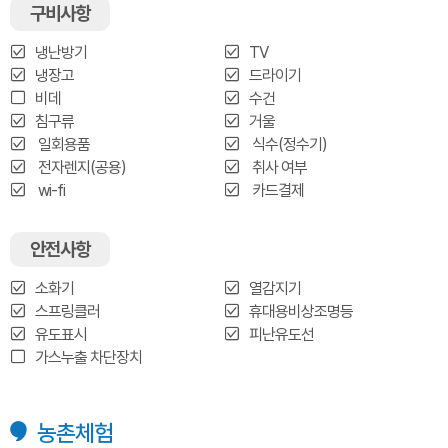
구비사항
냉난방기
TV
냉장고
드라이기
비데
수건
침구류
거울
일회용품
식수(정수기)
전자렌지(공용)
취사 여부
wi-fi
카드결제
안전사항
소화기
열감지기
스프링클러
휴대용비상조명등
유도표시
피난유도선
가스누출 차단장치
농촌체험