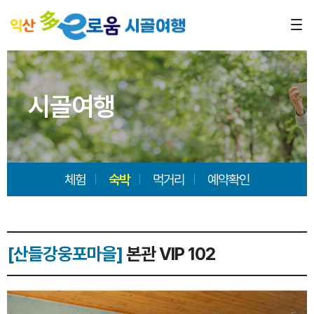
시골여행
체험
숙박
먹거리
예약확인
[산들강웅포마을]
본관 VIP 102