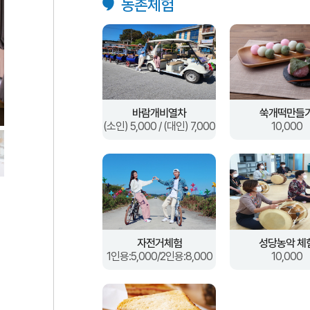
농촌체험
바람개비열차
쑥개떡만들
(소인) 5,000 / (대인) 7,000
10,000
자전거체험
성당농악 체
1인용:5,000/2인용:8,000
10,000