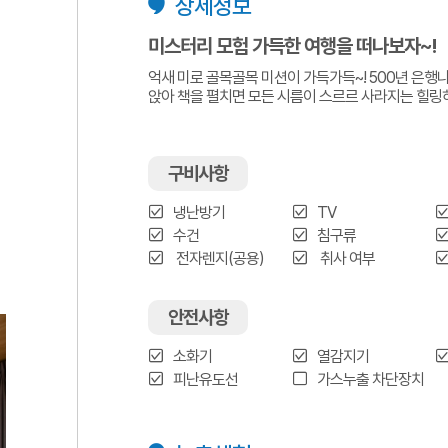
상세정보
미스터리 모험 가득한 여행을 떠나보자~!
억새 미로 골목골목 미션이 가득가득~! 500년 은행
앉아 책을 펼치면 모든 시름이 스르르 사라지는 힐링
구비사항
냉난방기
TV
수건
침구류
전자렌지(공용)
취사 여부
안전사항
소화기
열감지기
피난유도선
가스누출 차단장치