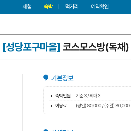
체험
숙박
먹거리
예약확인
[성당포구마을]
코스모스방(독채)
기본정보
숙박인원
기준 3 / 최대 3
이용료
(평일) 80,000 / (주말) 80,000