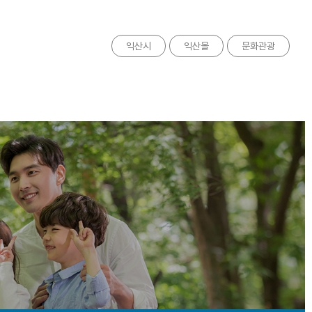
익산시
익산몰
문화관광