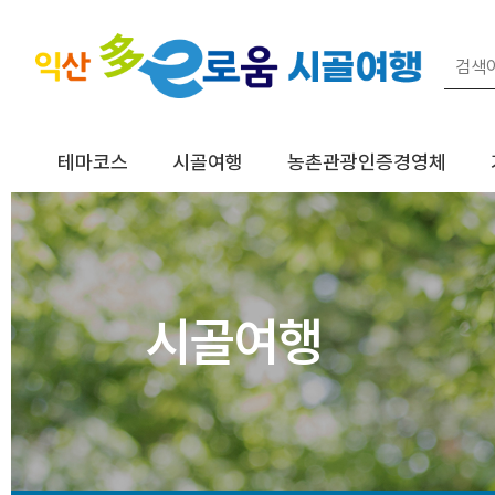
테마코스
시골여행
농촌관광인증경영체
시골여행