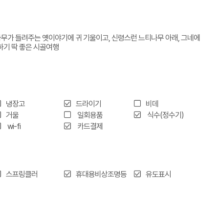
나무가 들려주는 옛이야기에 귀 기울이고, 신령스런 느티나무 아래, 그네에
하기 딱 좋은 시골여행
냉장고
드라이기
비데
거울
일회용품
식수(정수기)
wi-fi
카드결제
스프링클러
휴대용비상조명등
유도표시