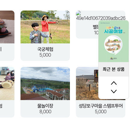
별똥놀이
10,000
기
국궁체험
5,000
최근 본 상품
험
물놀이장
성당포구마을 스탬프투어
8,000
5,000