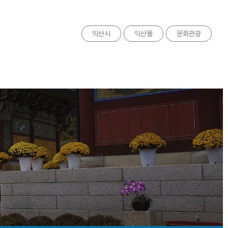
익산시
익산몰
문화관광