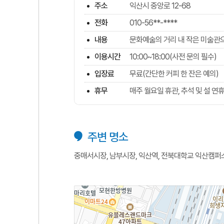
주소
익산시 중앙로 12-68
전화
010-56**-****
내용
문화예술의 거리 내 작은 미술관으
이용시간
10:00~18:00(사전 문의 필수)
입장료
무료(간단한 커피 한 잔은 예의)
휴무
매주 월요일 휴관, 추석 및 설 연
주변 명소
중매서시장, 남부시장, 익산역, 전북대학교 익산캠퍼