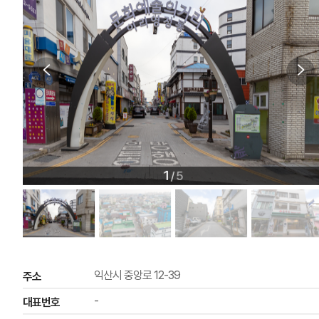
1
5
/
익산시 중앙로 12-39
주소
-
대표번호