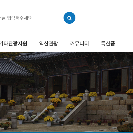
기타관광자원
익산관광
커뮤니티
특산품