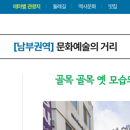
테마별 관광지
둘레길
역사문화
맛집
[남부권역]
문화예술의 거리
골목 골목 옛 모습