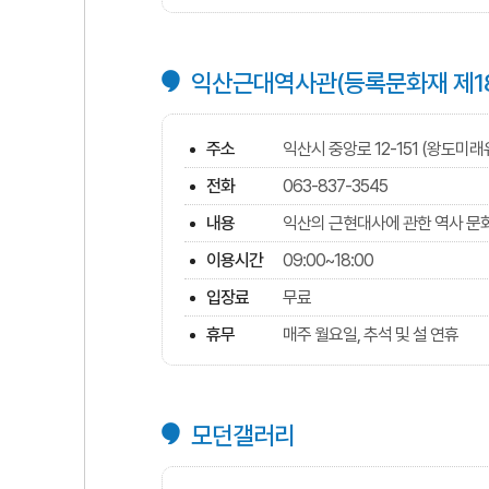
익산근대역사관(등록문화재 제18
주소
익산시 중앙로 12-151 (왕도미래
전화
063-837-3545
내용
익산의 근현대사에 관한 역사 문화
이용시간
09:00~18:00
입장료
무료
휴무
매주 월요일, 추석 및 설 연휴
모던갤러리