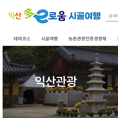
테마코스
시골여행
농촌관광인증경영체
익산관광