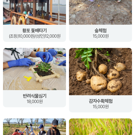
황포 돛배타기
숲체험
(초등)10,000원/(성인)12,000원
15,000원
반려식물심기
감자수확체험
18,000원
15,000원