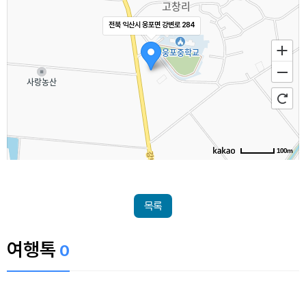
전북 익산시 웅포면 강변로 284
100m
목록
여행톡
0