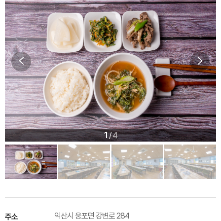
1
4
/
익산시 웅포면 강변로 284
주소