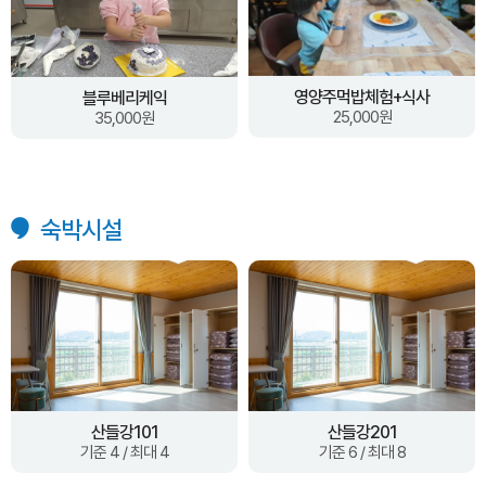
영양주먹밥체험+식사
블루베리케익
25,000원
35,000원
숙박시설
산들강101
산들강201
기준 4 / 최대 4
기준 6 / 최대 8