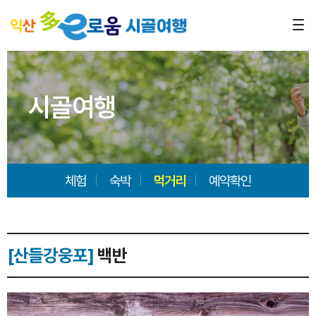
시골여행
체험
숙박
먹거리
예약확인
[산들강웅포]
백반